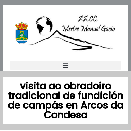
Ir
al
contenido
visita ao obradoiro
tradicional de fundición
de campás en Arcos da
Condesa