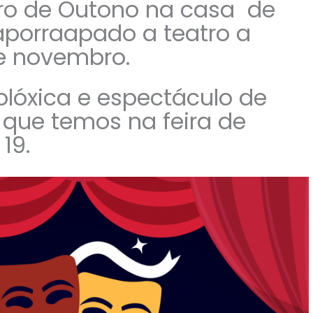
tro de Outono na casa de
aporraapado a teatro a
de novembro.
lóxica e espectáculo de
 que temos na feira de
19.