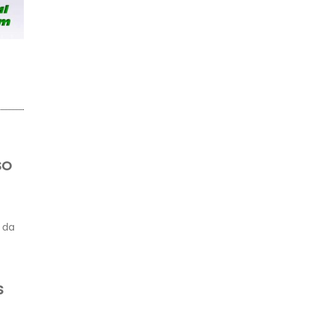
SO
 da
S