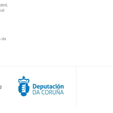
bril,
val
n da