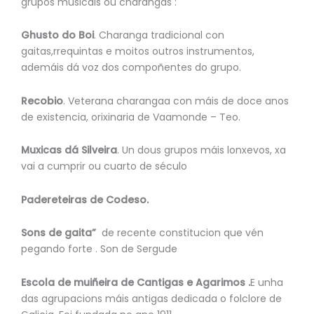
grupos musicais ou charangas :
Ghusto do Boi
. Charanga tradicional con
gaitas,rrequintas e moitos outros instrumentos,
ademáis dá voz dos compoñentes do grupo.
Recobio
. Veterana charangaa con máis de doce anos
de existencia, orixinaria de Vaamonde – Teo.
Muxicas dá Silveira
. Un dous grupos máis lonxevos, xa
vai a cumprir ou cuarto de século
Padereteiras de Codeso.
Sons de gaita”
de recente constitucion que vén
pegando forte . Son de Sergude
Escola de muiñeira de Cantigas e Agarimos .
E unha
das agrupacions máis antigas dedicada o folclore de