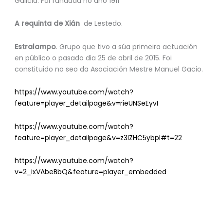
Galicia. Foi fundada no ano 1911
A requinta de Xián
de Lestedo.
Estralampo
. Grupo que tivo a súa primeira actuación
en público o pasado dia 25 de abril de 2015. Foi
constituido no seo da Asociación Mestre Manuel Gacio.
https://www.youtube.com/watch?
feature=player_detailpage&v=rieUNSeEyvI
https://www.youtube.com/watch?
feature=player_detailpage&v=z3IZHC5ybpI#t=22
https://www.youtube.com/watch?
v=2_ixVAbeBbQ&feature=player_embedded