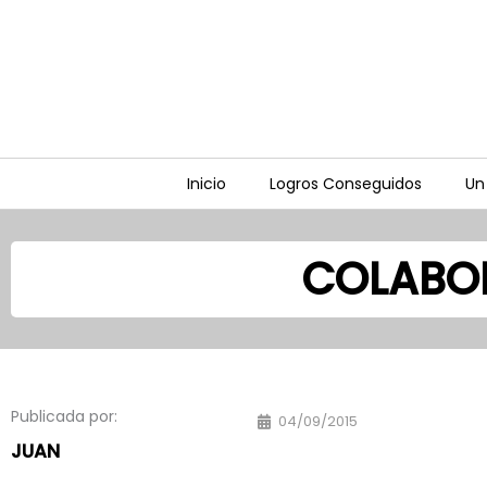
Ir
al
contenido
Inicio
Logros Conseguidos
Un
COLABO
Publicada por:
04/09/2015
JUAN