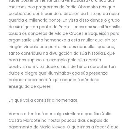
facer posteriormente unha «entusiasta» crónica das
mesmas nos programas de Radio Obradoiro nos que
colaboraba contribuíndo á difusión da historia da nosa
querida e milenaria ponte. En vista disto dende o grupo
de «Amigos da ponte de Ponte Ledesma» solicitámoslle
axuda ós concellos de Vila de Cruces e Boqueixón para
organizarlle unha homenaxe a esta muller que, sin ter
ningún vínculo coa ponte nin cos concellos que une,
tanto contribuíu na divulgación da súa historia E que
para nos supuxo un exemplo pola súa enerxía
positivismo e vitalidade amais de ter un carácter tan
dulce e alegre que «iluminaba» coa súa presenza
calquer ceremonia á que acudía facéndose
enseguida de querer.
En qué vai a consistir a homenaxe:
Vamos a tentar facer «algo similar» ó que fixo Xulio
Castro Marcote no hostal poucos días despois do
pasamento de Maria Nieves. O que imos a facer é que