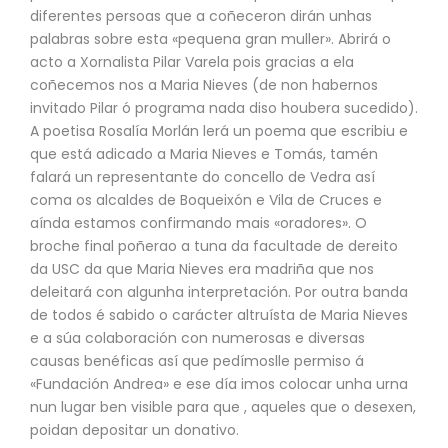
diferentes persoas que a coñeceron dirán unhas
palabras sobre esta «pequena gran muller». Abrirá o
acto a Xornalista Pilar Varela pois gracias a ela
coñecemos nos a Maria Nieves (de non habernos
invitado Pilar ó programa nada diso houbera sucedido).
A poetisa Rosalía Morlán lerá un poema que escribiu e
que está adicado a Maria Nieves e Tomás, tamén
falará un representante do concello de Vedra así
coma os alcaldes de Boqueixón e Vila de Cruces e
aínda estamos confirmando mais «oradores». O
broche final poñerao a tuna da facultade de dereito
da USC da que Maria Nieves era madriña que nos
deleitará con algunha interpretación. Por outra banda
de todos é sabido o carácter altruísta de Maria Nieves
e a súa colaboración con numerosas e diversas
causas benéficas así que pedímoslle permiso á
«Fundación Andrea» e ese día imos colocar unha urna
nun lugar ben visible para que , aqueles que o desexen,
poidan depositar un donativo.