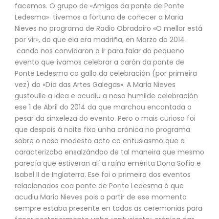
facemos. O grupo de «Amigos da ponte de Ponte
Ledesma» tivemos a fortuna de coñecer a Maria
Nieves no programa de Radio Obradoiro «O mellor está
por vir», do que ela era madriña, en Marzo do 2014
cando nos convidaron a ir para falar do pequeno
evento que ívamos celebrar a carón da ponte de
Ponte Ledesma co gallo da celebración (por primeira
vez) do «Día das Artes Galegas». A Maria Nieves
gustoulle a idea e acudiu a nosa humilde celebración
ese 1 de Abril do 2014 da que marchou encantada a
pesar da sinxeleza do evento. Pero o mais curioso foi
que despois á noite fixo unha crónica no programa
sobre o noso modesto acto co entusiasmo que a
caracterizaba ensalzándoo de tal maneira que mesmo
parecía que estiveran alí a raíña emérita Dona Sofía e
Isabel II de Inglaterra. Ese foi o primeiro dos eventos
relacionados coa ponte de Ponte Ledesma ó que
acudiu Maria Nieves pois a partir de ese momento
sempre estaba presente en todas as ceremonias para